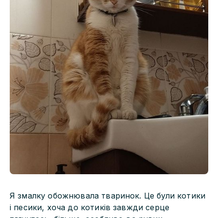
Я змалку обожнювала тваринок. Це були котики
і песики, хоча до котиків завжди серце