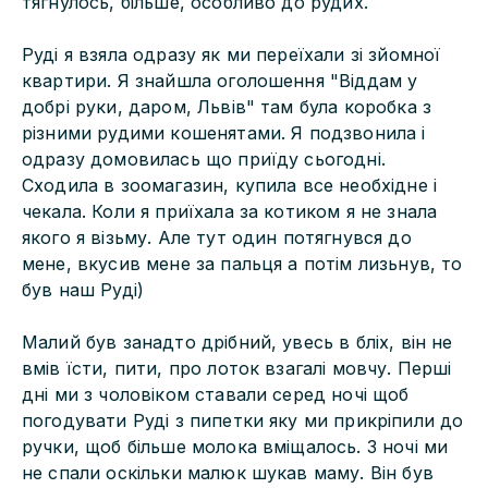
тягнулось, більше, особливо до рудих.
Руді я взяла одразу як ми переїхали зі зйомної
квартири. Я знайшла оголошення "Віддам у
добрі руки, даром, Львів" там була коробка з
різними рудими кошенятами. Я подзвонила і
одразу домовилась що приїду сьогодні.
Сходила в зоомагазин, купила все необхідне і
чекала. Коли я приїхала за котиком я не знала
якого я візьму. Але тут один потягнувся до
мене, вкусив мене за пальця а потім лизьнув, то
був наш Руді)
Малий був занадто дрібний, увесь в бліх, він не
вмів їсти, пити, про лоток взагалі мовчу. Перші
дні ми з чоловіком ставали серед ночі щоб
погодувати Руді з пипетки яку ми прикріпили до
ручки, щоб більше молока вміщалось. 3 ночі ми
не спали оскільки малюк шукав маму. Він був