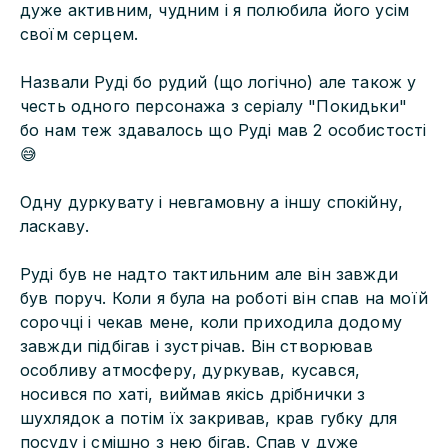
дуже активним, чудним і я полюбила його усім
своїм серцем.
Назвали Руді бо рудий (що логічно) але також у
честь одного персонажа з серіалу "Покидьки"
бо нам теж здавалось що Руді мав 2 особистості
😅
Одну дуркувату і невгамовну а іншу спокійну,
ласкаву.
Руді був не надто тактильним але він завжди
був поруч. Коли я була на роботі він спав на моїй
сорочці і чекав мене, коли приходила додому
завжди підбігав і зустрічав. Він створював
особливу атмосферу, дуркував, кусався,
носився по хаті, виймав якісь дрібнички з
шухлядок а потім їх закривав, крав губку для
посуду і смішно з нею бігав. Спав у дуже