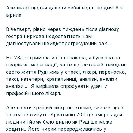
Але лікарі щодня давали хибні надії, щодня! А я
вірила.
В четверг, рівно через тиждень після діагнозу
гостра ниркова недостатність нам
діагностували швидкопрогресуючий рак...
На УЗД я тримала його і плакала, я була зла на
лікарів за марні надії, за те що останній тиждень
свого життя Руді жив у стресі, лікарі, переноска,
таксі, катетери, крапельниці, аналізи, аналізи,
аналізи..... Я вирішила спробувати удачі у
професійнішого лікаря.
Але навіть кращий лікар не втішив, сказав що з
таким не живуть. Креатинін 700 це смерть для
людини і йому було дивно як Руді ще може
ходити.. Його нирки перероджувались у