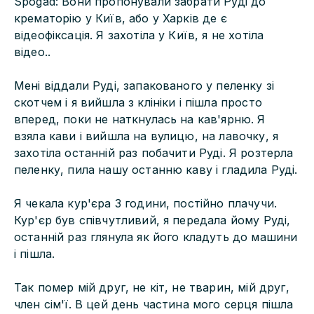
Spogad: Вони пропонували забрати Руді до
крематорію у Київ, або у Харків де є
відеофіксація. Я захотіла у Київ, я не хотіла
відео..
Мені віддали Руді, запакованого у пеленку зі
скотчем і я вийшла з клініки і пішла просто
вперед, поки не наткнулась на кав'ярню. Я
взяла кави і вийшла на вулицю, на лавочку, я
захотіла останній раз побачити Руді. Я розтерла
пеленку, пила нашу останню каву і гладила Руді.
Я чекала кур'єра 3 години, постійно плачучи.
Кур'єр був співчутливий, я передала йому Руді,
останній раз глянула як його кладуть до машини
і пішла.
Так помер мій друг, не кіт, не тварин, мій друг,
член сім'ї. В цей день частина мого серця пішла