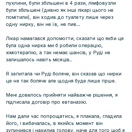
пухлини, були збільшені в 4 рази, лімфовузли
були збільшені (дивно як інші лікарі цього не
помітили), він ходив до туалету лише через
одну нирку, він не їв, не пив...
Лікар намагався допомогти, сказати що якби це
була одна нирка ми б робили операцію,
хіміотерапію, а так немає шансів, у Руді не
залишалось навіть місяців..
Я запитала чи Руді боляче, він сказав що нирки
це не так боляче але щодня буде лише гірше.
Мені довелось прийняти найважче рішення, я
підписала договір про евтаназію.
Нам дали час попрощатись, я плакала, гладила
його, і вибачалась, в якийсь момент він
зупинився і нахилив голову, наче для того щоб я