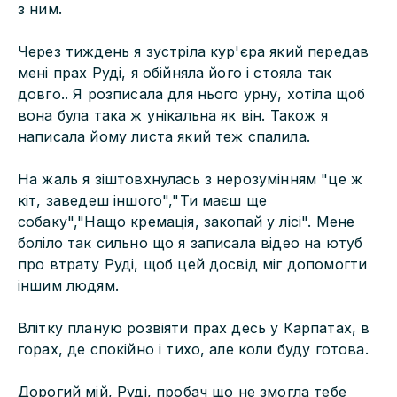
з ним.
Через тиждень я зустріла кур'єра який передав
мені прах Руді, я обійняла його і стояла так
довго.. Я розписала для нього урну, хотіла щоб
вона була така ж унікальна як він. Також я
написала йому листа який теж спалила.
На жаль я зіштовхнулась з нерозумінням "це ж
кіт, заведеш іншого","Ти маєш ще
собаку","Нащо кремація, закопай у лісі". Мене
боліло так сильно що я записала відео на ютуб
про втрату Руді, щоб цей досвід міг допомогти
іншим людям.
Влітку планую розвіяти прах десь у Карпатах, в
горах, де спокійно і тихо, але коли буду готова.
Дорогий мій, Руді, пробач що не змогла тебе