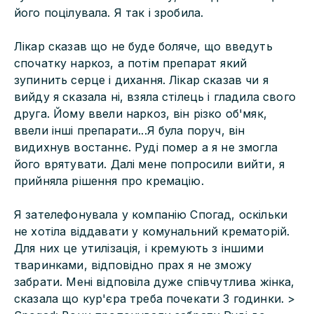
його поцілувала. Я так і зробила.
Лікар сказав що не буде боляче, що введуть
спочатку наркоз, а потім препарат який
зупинить серце і дихання. Лікар сказав чи я
вийду я сказала ні, взяла стілець і гладила свого
друга. Йому ввели наркоз, він різко об'мяк,
ввели інші препарати...Я була поруч, він
видихнув востаннє. Руді помер а я не змогла
його врятувати. Далі мене попросили вийти, я
прийняла рішення про кремацію.
Я зателефонувала у компанію Спогад, оскільки
не хотіла віддавати у комунальний крематорій.
Для них це утилізація, і кремують з іншими
тваринками, відповідно прах я не зможу
забрати. Мені відповіла дуже співчутлива жінка,
сказала що кур'єра треба почекати 3 годинки. >