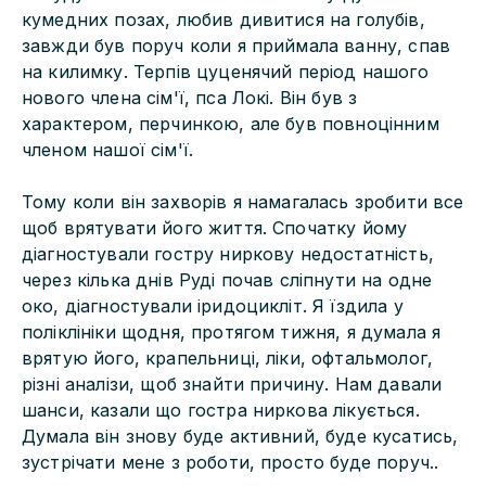
кумедних позах, любив дивитися на голубів,
завжди був поруч коли я приймала ванну, спав
на килимку. Терпів цуценячий період нашого
нового члена сім'ї, пса Локі. Він був з
характером, перчинкою, але був повноцінним
членом нашої сім'ї.
Тому коли він захворів я намагалась зробити все
щоб врятувати його життя. Спочатку йому
діагностували гостру ниркову недостатність,
через кілька днів Руді почав сліпнути на одне
око, діагностували іридоцикліт. Я їздила у
поліклініки щодня, протягом тижня, я думала я
врятую його, крапельниці, ліки, офтальмолог,
різні аналізи, щоб знайти причину. Нам давали
шанси, казали що гостра ниркова лікується.
Думала він знову буде активний, буде кусатись,
зустрічати мене з роботи, просто буде поруч..