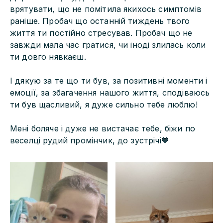
врятувати, що не помітила якихось симптомів
раніше. Пробач що останній тиждень твого
життя ти постійно стресував. Пробач що не
завжди мала час гратися, чи іноді злилась коли
ти довго нявкаєш.
І дякую за те що ти був, за позитивні моменти і
емоції, за збагачення нашого життя, сподіваюсь
ти був щасливий, я дуже сильно тебе люблю!
Мені боляче і дуже не вистачає тебе, біжи по
веселці рудий промінчик, до зустрічі🧡