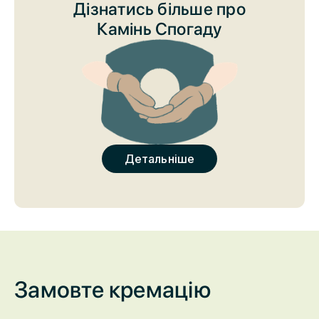
унікальним кольором та неповторною структурою.
Дізнатись більше про
Камінь Спогаду
Детальніше
Замовте кремацію