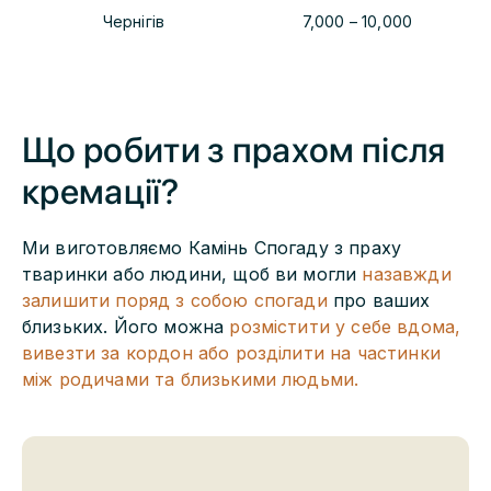
Чернігів
7,000
–
10,000
Що робити з прахом після
кремації?
Ми виготовляємо Камінь Спогаду з праху
тваринки або людини, щоб ви могли
назавжди
залишити поряд з собою спогади
про ваших
близьких. Його можна
розмістити у себе вдома,
вивезти за кордон або розділити на частинки
між родичами та близькими людьми.
Камінь Спогаду з праху
Довговічний Камінь Спогаду має зручну форму з