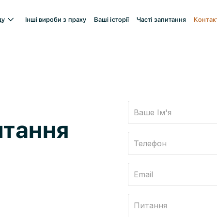
ду
Інші вироби з праху
Ваші історії
Часті запитання
Контак
итання