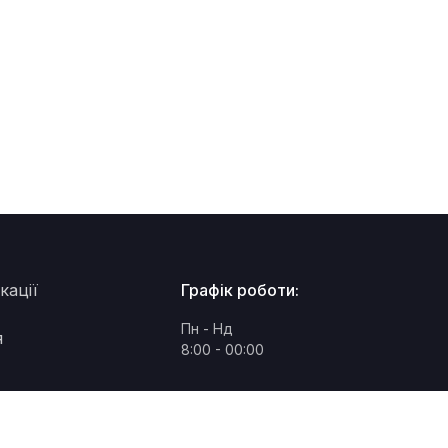
кації
Графік роботи:
Пн - Нд
я
8:00 - 00:00
Ми працюємо!
073 320 61 37