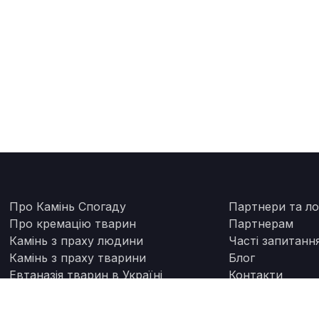
Про Камінь Спогаду
Партнери та ло
Про кремацію тварин
Партнерам
Камінь з праху людини
Часті запитанн
Камінь з праху тварини
Блог
Евтаназія тварин в Україні
Контакти