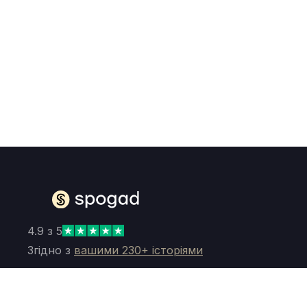
4.9 з 5
Згідно з
вашими 230+ історіями
Instagram
Telegram