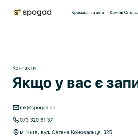
Кремація та ціни
Камінь Спога
Контакти
Якщо у вас є зап
mk@spogad.co
073 320 61 37
м. Київ, вул. Євгена Коновальця, 32Б