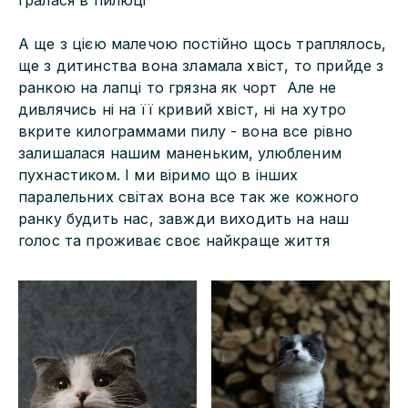
гралася в пилюці
А ще з цією малечою постійно щось траплялось,
ще з дитинства вона зламала хвіст, то прийде з
ранкою на лапці то грязна як чорт Але не
дивлячись ні на її кривий хвіст, ні на хутро
вкрите килограммами пилу - вона все рівно
залишалася нашим маненьким, улюбленим
пухнастиком. І ми віримо що в інших
паралельних світах вона все так же кожного
ранку будить нас, завжди виходить на наш
голос та проживає своє найкраще життя