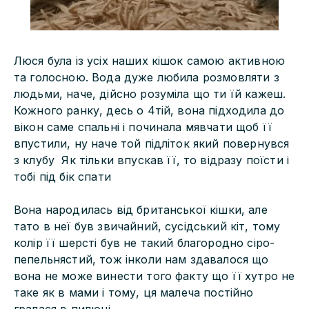
Люся була із усіх наших кішок самою активною
та голосною. Вода дуже любила розмовляти з
людьми, наче, дійсно розуміла що ти їй кажеш.
Кожного ранку, десь о 4тій, вона підходила до
вікон саме спальні і починала мявчати щоб її
впустили, ну наче той підліток який повернувся
з клубу Як тільки впускав її, то відразу поїсти і
тобі під бік спати
Вона народилась від британської кішки, але
тато в неї був звичайний, сусідський кіт, тому
колір її шерсті був не такий благородно сіро-
пепельнястий, тож інколи нам здавалося що
вона не може винести того факту що її хутро не
таке як в мами і тому, ця малеча постійно