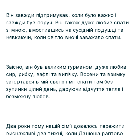
Він завжди підтримував, коли було важко і
завжди був поруч. Він також дуже любив спати
зі мною, вмостившись на сусідній подушці та
нявкаючи, коли світло вночі заважало спати.
Звісно, він був великим гурманом: дуже любив
сир, рибку, вафлі та випічку. Восени та взимку
загортався в мій светр і міг спати там без
зупинки цілий день, даруючи відчуття тепла і
безмежну любов.
Два роки тому нашій сімʼї довелось пережити
виснажливі два тижні, коли Данюша раптово