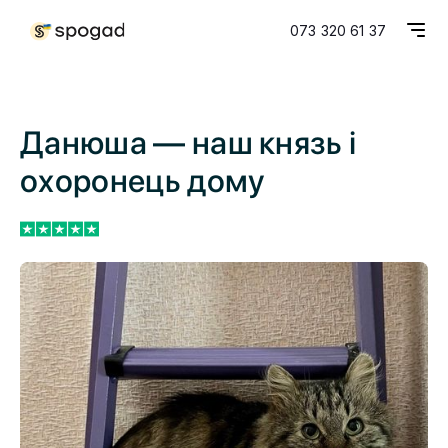
073 320 61 37
Данюша — наш князь і
охоронець дому