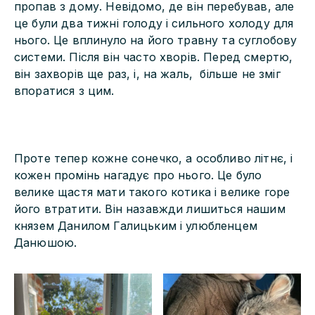
пропав з дому. Невідомо, де він перебував, але
це були два тижні голоду і сильного холоду для
нього. Це вплинуло на його травну та суглобову
системи. Після він часто хворів. Перед смертю,
він захворів ще раз, і, на жаль, більше не зміг
впоратися з цим.
Проте тепер кожне сонечко, а особливо літнє, і
кожен промінь нагадує про нього. Це було
велике щастя мати такого котика і велике горе
його втратити. Він назавжди лишиться нашим
князем Данилом Галицьким і улюбленцем
Данюшою.