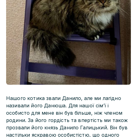
Нашого котика звали Данило, але ми лагідно
називали його Данюша. Для нашої сім’ї і
особисто для мене він був більше, ніж членом
родини. За його гордість та впертість ми також
прозвали його князь Данило Галицький. Він був
настільки яскравою особистістю, що одного