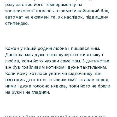
разу за опис його темпераменту на
зоопсихології вдалось отримати найвищий бал,
автомат на екзамені та, як наслідок, підвищену
стипендію.
Кожен у нашій родині любив і пишався ним.
Данюша мав дуже ніжні кучері на животику і
любив, коли його чухали саме там. З дитинства
він був грайливим котиком і дуже тактильним.
Коли йому хотілось уваги чи відпочинку, він
підходив до когось із членів сім’ї, ставав перед
ними і дуже голосно нявкав, поки його не брали
на руки і не гладили.