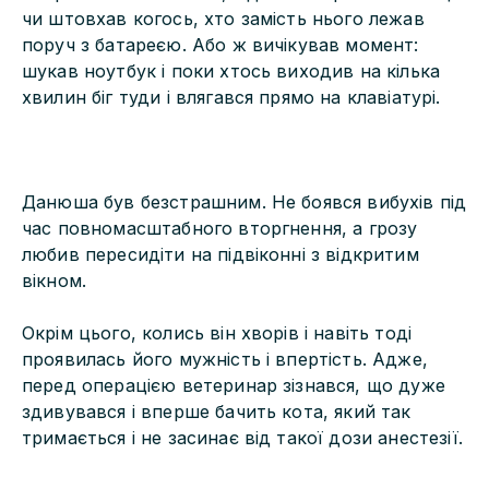
чи штовхав когось, хто замість нього лежав
поруч з батареєю. Або ж вичікував момент:
шукав ноутбук і поки хтось виходив на кілька
хвилин біг туди і влягався прямо на клавіатурі.
Данюша був безстрашним. Не боявся вибухів під
час повномасштабного вторгнення, а грозу
любив пересидіти на підвіконні з відкритим
вікном.
Окрім цього, колись він хворів і навіть тоді
проявилась його мужність і впертість. Адже,
перед операцією ветеринар зізнався, що дуже
здивувався і вперше бачить кота, який так
тримається і не засинає від такої дози анестезії.