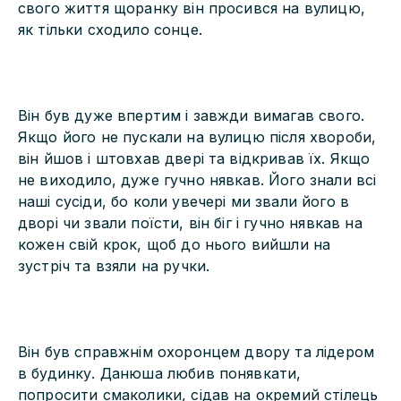
свого життя щоранку він просився на вулицю,
як тільки сходило сонце.
Він був дуже впертим і завжди вимагав свого.
Якщо його не пускали на вулицю після хвороби,
він йшов і штовхав двері та відкривав їх. Якщо
не виходило, дуже гучно нявкав. Його знали всі
наші сусіди, бо коли увечері ми звали його в
дворі чи звали поїсти, він біг і гучно нявкав на
кожен свій крок, щоб до нього вийшли на
зустріч та взяли на ручки.
Він був справжнім охоронцем двору та лідером
в будинку. Данюша любив понявкати,
попросити смаколики, сідав на окремий стілець