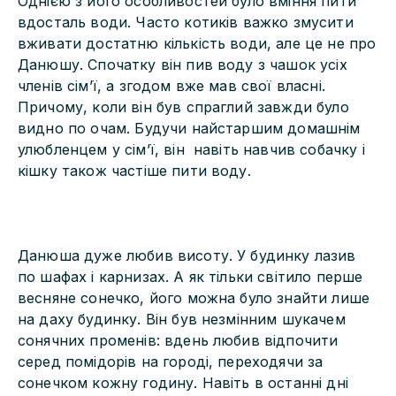
Однією з його особливостей було вміння пити
вдосталь води. Часто котиків важко змусити
вживати достатню кількість води, але це не про
Данюшу. Спочатку він пив воду з чашок усіх
членів сім’ї, а згодом вже мав свої власні.
Причому, коли він був спраглий завжди було
видно по очам. Будучи найстаршим домашнім
улюбленцем у сім’ї, він навіть навчив собачку і
кішку також частіше пити воду.
Данюша дуже любив висоту. У будинку лазив
по шафах і карнизах. А як тільки світило перше
весняне сонечко, його можна було знайти лише
на даху будинку. Він був незмінним шукачем
сонячних променів: вдень любив відпочити
серед помідорів на городі, переходячи за
сонечком кожну годину. Навіть в останні дні