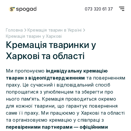
073 320 61 37
Головна
Кремація тварин в Україні
Кремація тварин у Харкові
Кремація тваринки у
Харкові та області
Ми пропонуємо
індивідуальну кремацію
тварин з відеопідтвердженням
та поверненням
праху. Це сучасний і відповідальний спосіб
попрощатися з улюбленцем та зберегти про
нього пам’ять. Кремація проводиться окремо
для кожної тварини, що гарантує повернення
саме її праху. Ми працюємо у Харкові та області
та організовуємо кремацію у співпраці з
перевіреними партнерами — офіційними