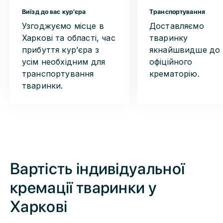
Виїзд до вас кур'єра
Транспортування
Узгоджуємо місце в
Доставляємо
Харкові та області, час
тваринку
прибуття курʼєра з
якнайшвидше до
усім необхідним для
офіційного
транспортування
крематорію.
тваринки.
Вартість індивідуальної
кремації тваринки у
Харкові