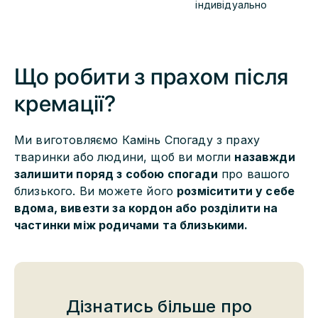
індивідуально
Що робити з прахом після
кремації?
Ми виготовляємо Камінь Спогаду з праху
тваринки або людини, щоб ви могли
назавжди
залишити поряд з собою спогади
про вашого
близького. Ви можете його
розміситити у себе
вдома, вивезти за кордон або розділити на
частинки між родичами та близькими.
Камінь Спогаду з праху тваринки
від 4,000 грн
Дізнатись більше про
Довговічний Камінь Спогаду має зручну форму з