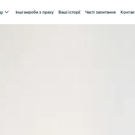
ду
Інші вироби з праху
Ваші історії
Часті запитання
Контак