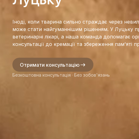
Іноді, коли тварина сильно страждає через невилі
може стати найгуманнішим рішенням. У Луцьку п
ветеринарні лікарі, а наша команда допомагає ор
консультації до кремації та збереження пам'яті 
Отримати консультацію
Безкоштовна консультація · Без зобов'язань