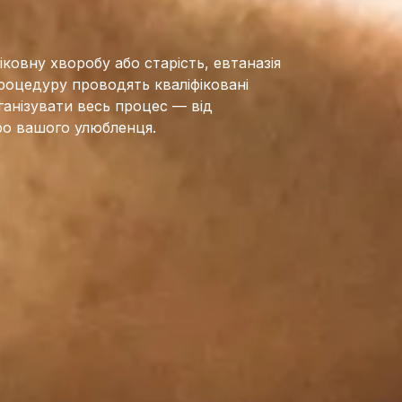
ковну хворобу або старість, евтаназія
роцедуру проводять кваліфіковані
ганізувати весь процес — від
про вашого улюбленця.