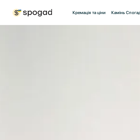
Кремація та ціни
Камінь Спога