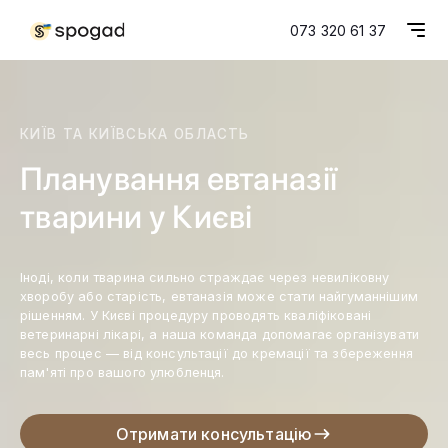
073 320 61 37
КИЇВ ТА КИЇВСЬКА ОБЛАСТЬ
Планування евтаназії
тварини у
Києві
Іноді, коли тварина сильно страждає через невиліковну
хворобу або старість, евтаназія може стати найгуманнішим
рішенням. У Києві процедуру проводять кваліфіковані
ветеринарні лікарі, а наша команда допомагає організувати
весь процес — від консультації до кремації та збереження
пам'яті про вашого улюбленця.
Отримати консультацію