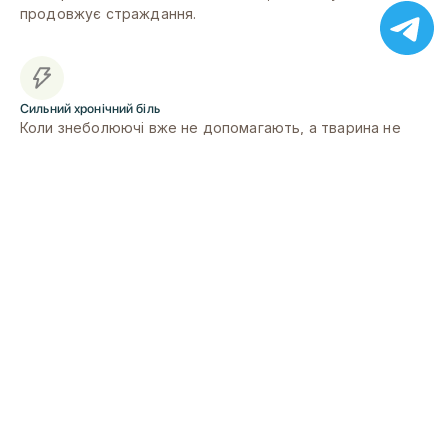
продовжує страждання.
Сильний хронічний біль
Коли знеболюючі вже не допомагають, а тварина не
може нормально рухатись, їсти або спати.
Глибока старість
Коли організм тварини вичерпав свої ресурси, і кожен
день приносить більше страждань, ніж радості.
Відсутність якості життя
Тварина перестала реагувати на оточення, не їсть, не
п'є, не може самостійно пересуватись.