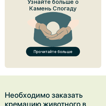
Узнайте больше о
от 4,000 грн
Камень Спогаду
Прочный Камень Спогаду имеет удобную форму,
уникальный цвет и уникальную структуру.
Прочитайте больше
Необходимо заказать
кремацию животного в