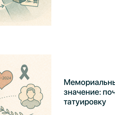
Мемориальные
значение: по
татуировку