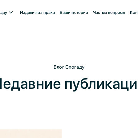
гаду
Изделия из праха
Ваши истории
Частые вопросы
Кон
Блог Спогаду
Недавние публикаци