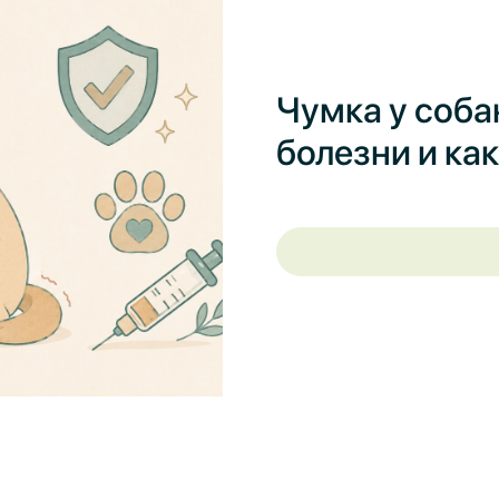
Чумка у соба
болезни и ка