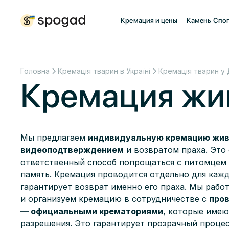
Кремация и цены
Камень Спо
Головна
Кремація тварин в Україні
Кремація тварин у
Кремация жив
Мы предлагаем
индивидуальную кремацию жив
видеоподтверждением
и возвратом праха. Это
ответственный способ попрощаться с питомцем 
память. Кремация проводится отдельно для кажд
гарантирует возврат именно его праха. Мы рабо
и организуем кремацию в сотрудничестве с
про
— официальными крематориями
, которые име
разрешения. Это гарантирует прозрачный проце