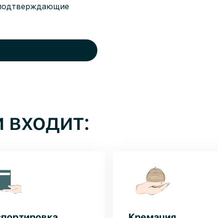
 подтверждающие
и
 входит:
спортировка
Кремация