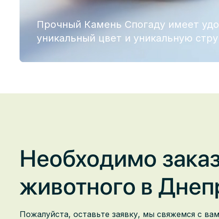
Прочный Камень Спогаду имеет уд
уникальный цвет и уникальную стру
Необходимо зака
животного в
Днеп
Пожалуйста, оставьте заявку, мы свяжемся с ва