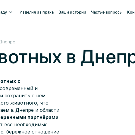
гаду
Изделия из праха
Ваши истории
Частые вопросы
Кон
 Днепре
отных в Днепр
отных с
 современный и
и сохранить о нём
ого животного, что
таем в Днепре и области
веренными партнёрами
ют все необходимые
сс, бережное отношение