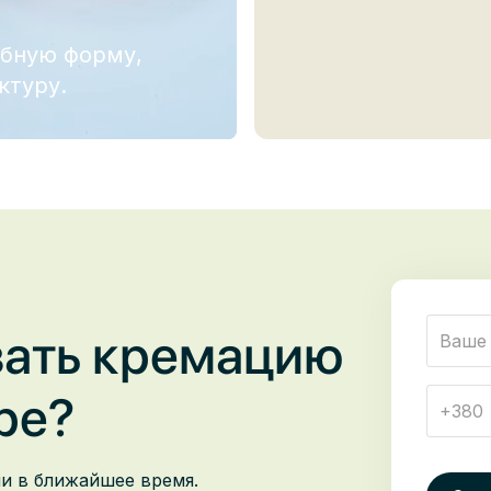
обную форму,
ктуру.
зать кремацию
ре
?
ми в ближайшее время.